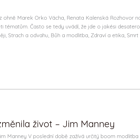
 z ohně Marek Orko Vácha, Renata Kalenská Rozhovor n
 tématům. Často se tedy uvádí, že jde o jakési desatero
ěji, Strach a odvahu, Bůh a modlitba, Zdraví a etika, Smrt
 změnila život – Jim Manney
 Jim Manney V poslední době zažívá určitý boom modlitba 