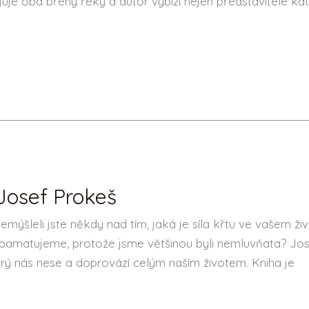
juje oba břehy řeky a autor vybízí nejen představitele kat
 Josef Prokeš
emýšleli jste někdy nad tím, jaká je síla křtu ve vašem ži
epamatujeme, protože jsme většinou byli nemluvňata? Jos
erý nás nese a doprovází celým naším životem. Kniha je