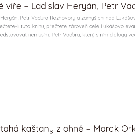
víře – Ladislav Heryán, Petr Va
 Heryán, Petr Vaďura Rozhovory a zamyšlení nad Lukášo
ečtete-li tuto knihu, přečtete zároveň celé Lukášovo eva
představovat nemusím. Petr Vaďura, který s ním dialogy v
etahá kaštany z ohně – Marek Or