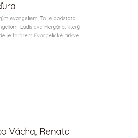
ďura
vým evangeliem. To je podstata
ngelium. Ladislava Heryána, který
ede je farářem Evangelické církve
ko Vácha, Renata