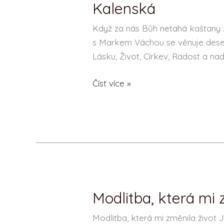
Kalenská
nás
Bůh
Když za nás Bůh netahá kaštany
netahá
s Markem Váchou se věnuje deseti
kaštany
Lásku, Život, Církev, Radost a nad
z
Číst více »
ohně
–
Marek
Orko
Vácha,
Renata
Kalenská
Modlitba, která mi
Modlitba,
která
Modlitba, která mi změnila život
mi