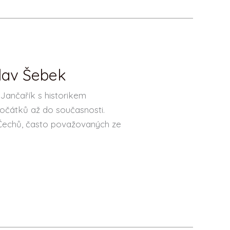
slav Šebek
Jančařík s historikem
očátků až do současnosti.
u Čechů, často považovaných ze