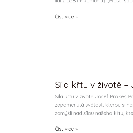
lidí z LGBT+ komunity. „Most“ spo
Číst více »
Síla křtu v životě –
Síla
křtu
Síla křtu v životě Josef Prokeš Př
v
zapomenutá svátost, kterou si n
životě
zamýšlí nad sílou našeho křtu, kt
–
Josef
Číst více »
Prokeš