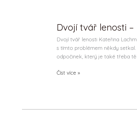
Dvojí tvář lenosti
Dvojí
tvář
Dvojí tvář lenosti Kateřina Lach
lenosti
s tímto problémem někdy setkal. 
–
odpočinek, který je také třeba tě
Kateřina
Lachmanová
Číst více »