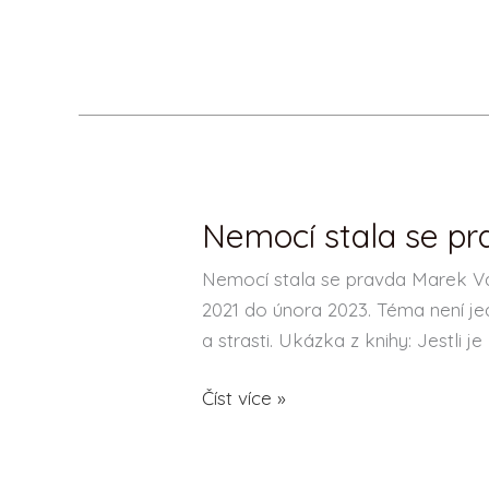
Nemocí stala se p
Nemocí
stala
Nemocí stala se pravda Marek Vá
se
2021 do února 2023. Téma není jed
pravda
a strasti. Ukázka z knihy: Jestli je
–
Marek
Číst více »
Vácha