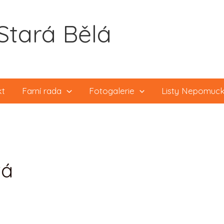
Stará Bělá
kt
Farní rada
Fotogalerie
Listy Nepomuc
vá