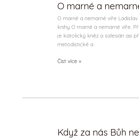
O marné a nemarné 
O
marné
O marné a nemarné víře Ladislav
a
knihy O marné a nemarné víře. Př
nemarné
je katolický kněz a salesián asi 
víře
metodistické a
–
Ladislav
Číst více »
Heryán,
Petr
Vaďura
Když za nás Bůh n
Když
za