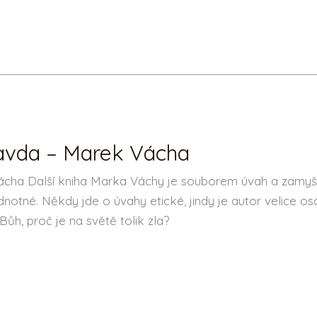
ravda – Marek Vácha
cha Další kniha Marka Váchy je souborem úvah a zamyšle
notné. Někdy jde o úvahy etické, jindy je autor velice os
 Bůh, proč je na světě tolik zla?