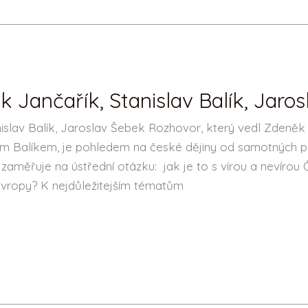
 Jančařík, Stanislav Balík, Jaro
slav Balík, Jaroslav Šebek Rozhovor, který vedl Zdeněk 
m Balíkem, je pohledem na české dějiny od samotných p
 zaměřuje na ústřední otázku: jak je to s vírou a nevíro
 Evropy? K nejdůležitejším tématům