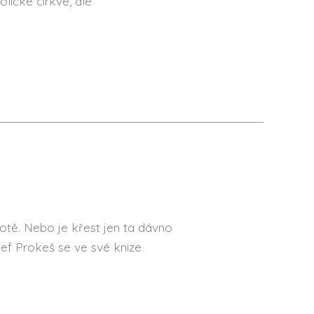
olické církve, ale
votě. Nebo je křest jen ta dávno
ef Prokeš se ve své knize