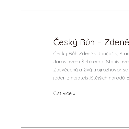
Český Bůh – Zdeněk
Český
Bůh
Český Bůh Zdeněk Jančařík, Stani
–
Jaroslavem Šebkem a Stanislave
Zdeněk
Zasvěcený a živý trojrozhovor se
Jančařík,
jeden z nejateističtějších národů
Stanislav
Balík,
Číst více »
Jaroslav
Šebek