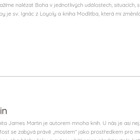
ažíme nalézat Boha v jednotlivých událostech, situacích,
 je sv. Ignác z Loyoly a kniha Modlitba, která mi změnila 
in
ta James Martin je autorem mnoha knih. U nás je asi nej
Most se zabývá právě „mostem“ jako prostředkem pro mož