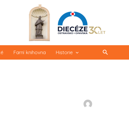
Hledat
ké
Farní knihovna
Historie