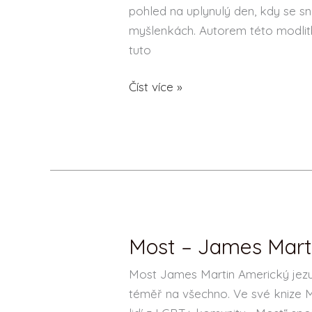
pohled na uplynulý den, kdy se sn
změnila
myšlenkách. Autorem této modlitby
život
tuto
–
Jim
Číst více »
Manney
Most – James Mart
Most
–
Most James Martin Americký jezui
James
téměř na všechno. Ve své knize 
Martin