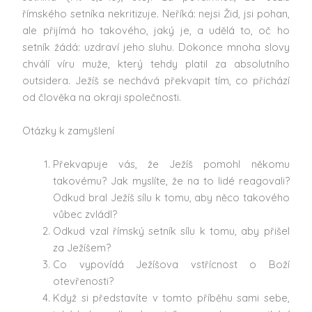
římského setníka nekritizuje. Neříká: nejsi Žid, jsi pohan,
ale přijímá ho takového, jaký je, a udělá to, oč ho
setník žádá: uzdraví jeho sluhu. Dokonce mnoha slovy
chválí víru muže, který tehdy platil za absolutního
outsidera. Ježíš se nechává překvapit tím, co přichází
od člověka na okraji společnosti.
Otázky k zamyšlení
Překvapuje vás, že Ježíš pomohl někomu
takovému? Jak myslíte, že na to lidé reagovali?
Odkud bral Ježíš sílu k tomu, aby něco takového
vůbec zvládl?
Odkud vzal římský setník sílu k tomu, aby přišel
za Ježíšem?
Co vypovídá Ježíšova vstřícnost o Boží
otevřenosti?
Když si představíte v tomto příběhu sami sebe,