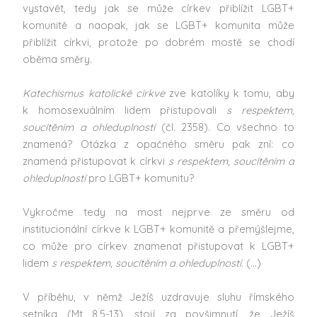
vystavět, tedy jak se může církev přiblížit LGBT+
komunitě a naopak, jak se LGBT+ komunita může
přiblížit církvi, protože po dobrém mostě se chodí
oběma směry.
Katechismus katolické církve
zve katolíky k tomu, aby
k homosexuálním lidem přistupovali
s respektem,
soucítěním a ohleduplností
(čl. 2358). Co všechno to
znamená? Otázka z opačného směru pak zní: co
znamená přistupovat k církvi
s respektem, soucítěním a
ohleduplností
pro LGBT+ komunitu?
Vykročme tedy na most nejprve ze směru od
institucionální církve k LGBT+ komunitě a přemýšlejme,
co může pro církev znamenat přistupovat k LGBT+
lidem
s respektem, soucítěním a ohleduplností.
(…)
V příběhu, v němž Ježíš uzdravuje sluhu římského
setníka (Mt 8,5-13), stojí za povšimnutí, že Ježíš