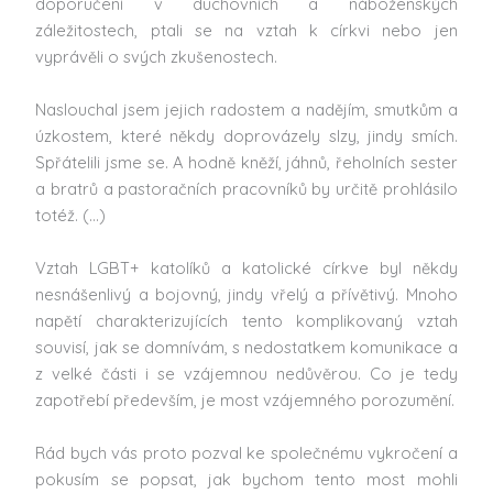
doporučení v duchovních a náboženských
záležitostech, ptali se na vztah k církvi nebo jen
vyprávěli o svých zkušenostech.
Naslouchal jsem jejich radostem a nadějím, smutkům a
úzkostem, které někdy doprovázely slzy, jindy smích.
Spřátelili jsme se. A hodně kněží, jáhnů, řeholních sester
a bratrů a pastoračních pracovníků by určitě prohlásilo
totéž. (…)
Vztah LGBT+ katolíků a katolické církve byl někdy
nesnášenlivý a bojovný, jindy vřelý a přívětivý. Mnoho
napětí charakterizujících tento komplikovaný vztah
souvisí, jak se domnívám, s nedostatkem komunikace a
z velké části i se vzájemnou nedůvěrou. Co je tedy
zapotřebí především, je most vzájemného porozumění.
Rád bych vás proto pozval ke společnému vykročení a
pokusím se popsat, jak bychom tento most mohli