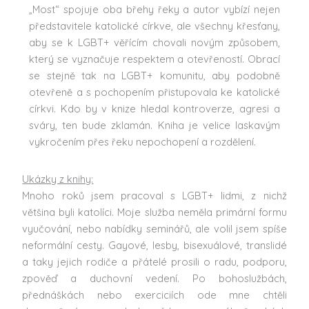
„Most“ spojuje oba břehy řeky a autor vybízí nejen
představitele katolické církve, ale všechny křesťany,
aby se k LGBT+ věřícím chovali novým způsobem,
který se vyznačuje respektem a otevřeností. Obrací
se stejně tak na LGBT+ komunitu, aby podobně
otevřeně a s pochopením přistupovala ke katolické
církvi. Kdo by v knize hledal kontroverze, agresi a
sváry, ten bude zklamán. Kniha je velice laskavým
vykročením přes řeku nepochopení a rozdělení.
Ukázky z knihy:
Mnoho roků jsem pracoval s LGBT+ lidmi, z nichž
většina byli katolíci. Moje služba neměla primární formu
vyučování, nebo nabídky seminářů, ale volil jsem spíše
neformální cesty. Gayové, lesby, bisexuálové, translidé
a taky jejich rodiče a přátelé prosili o radu, podporu,
zpověď a duchovní vedení. Po bohoslužbách,
přednáškách nebo exerciciích ode mne chtěli