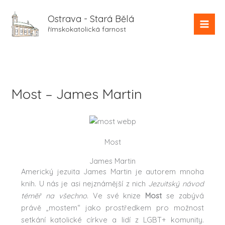
Přeskočit
na
Ostrava - Stará Bělá
obsah
římskokatolická farnost
Most – James Martin
Most
James Martin
Americký jezuita James Martin je autorem mnoha
knih. U nás je asi nejznámější z nich
Jezuitský návod
téměř na všechno
. Ve své knize
Most
se zabývá
právě „mostem“ jako prostředkem pro možnost
setkání katolické církve a lidí z LGBT+ komunity.