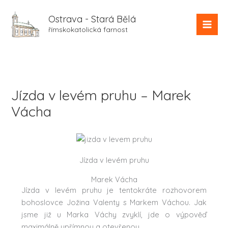
Přeskočit
na
Ostrava - Stará Bělá
obsah
římskokatolická farnost
Jízda v levém pruhu – Marek
Vácha
Jízda v levém pruhu
Marek Vácha
Jízda v levém pruhu je tentokráte rozhovorem
bohoslovce Jožina Valenty s Markem Váchou. Jak
jsme již u Marka Váchy zvyklí, jde o výpověď
maximálně upřímnou a otevřenou.