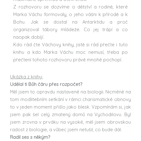
Z rozhovoru se dozvíme o dětství a rodině, které
Marka Váchu formovaly, o jeho vášni k přírodě a k
Bohu. Jak se dostal na Antarktidu a proč
organizoval tábory mládeže. Co jej trápí a co
naopak dobíjí.
Kdo rád čte Váchovy knihy, jistě si rád přečte i tuto
knihu a kdo Marka Váchu moc nemusí, třeba po
přečtení tohoto rozhovoru právě mnohé pochopí.
Ukázka z knihy:
Udělal ti Bůh čáru přes rozpočet?
Měl jsem to opravdu nastavené na biologii. Nicméně na
tom modlitebním setkání v rámci charismatické obnovy
to v jeden moment přišlo jako blesk. Vzpomínám si, jak
jsem pak šel celý zmatený domů na Vychodilovu. Byl
jsem zrovna v prváku na vysoké, měl jsem obrovskou
radost z biologie, a vůbec jsem netušil, co bude dál.
Radil ses s někým?