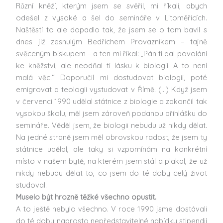
Různí kněží, kterým jsem se svěřil, mi říkali, abych
odešel z vysoké a šel do semináře v Litoměřicích.
Naštěstí to ale dopadlo tak, že jsem se o tom bavil s
dnes již zesnulým Bedřichem Provazníkem – tajně
svěceným biskupem – a ten mi říkal: „Pán ti dal povolání
ke kněžství, ale neodňal ti lásku k biologii. A to není
malá věc.“ Doporučil mi dostudovat biologii, poté
emigrovat a teologii vystudovat v Římě. (…) Když jsem
v červenci 1990 udělal státnice z biologie a zakončil tak
vysokou školu, měl jsem zároveň podanou přihlášku do
semináře. Věděl jsem, že biologii nebudu už nikdy dělat.
Na jedné straně jsem měl obrovskou radost, že jsem ty
státnice udělal, ale taky si vzpomínám na konkrétní
místo v našem bytě, na kterém jsem stál a plakal, že už
nikdy nebudu dělat to, co jsem do té doby celý život
studoval.
Muselo být hrozně těžké všechno opustit.
A to ještě nebylo všechno. V roce 1990 jsme dostávali
do té doby naprosto nepředstavitelné nabídky stipendií