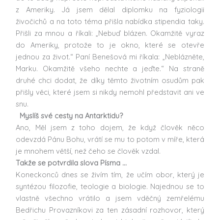
z Ameriky. Já jsem dělal diplomku na fyziologii
živočichů a na toto téma přišla nabídka stipendia taky.
Přišli za mnou a říkali: „Nebuď blázen. Okamžitě vyraz
do Ameriky, protože to je okno, které se otevře
jednou za život.“ Paní Benešová mi říkala: „Neblázněte,
Marku. Okamžitě všeho nechte a jeďte.“ Na straně
druhé chci dodat, že díky těmto životním osudům pak
přišly věci, které jsem si nikdy nemohl představit ani ve
snu.
Myslíš své cesty na Antarktidu?
Ano, Měl jsem z toho dojem, že když člověk něco
odevzdá Pánu Bohu, vrátí se mu to potom v míře, která
je mnohem větší, než čeho se člověk vzdal.
Takže se potvrdila slova Písma …
Koneckonců dnes se živím tím, že učím obor, který je
syntézou filozofie, teologie a biologie. Najednou se to
vlastně všechno vrátilo a jsem vděčný zemřelému
Bedřichu Provazníkovi za ten zásadní rozhovor, který