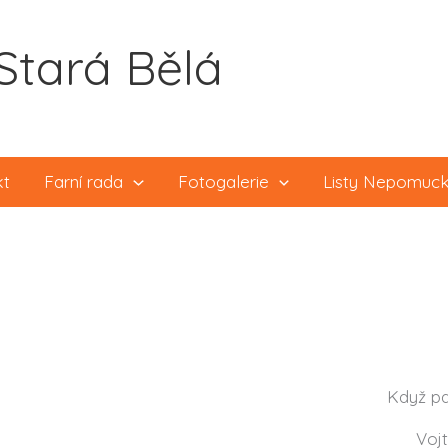
Stará Bělá
kt
Farní rada
Fotogalerie
Listy Nepomuc
Když p
Vojt