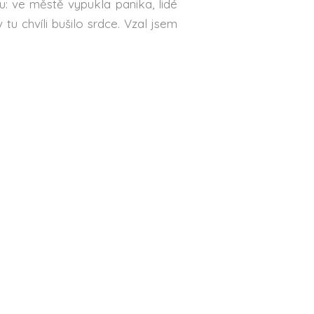
: ve městě vypukla panika, lidé
 tu chvíli bušilo srdce. Vzal jsem
někomu říct. Tu obrovskou bezmoc
n jsem doufal, že mezi nimi není
 5 Šel jsem se podívat po areálu.
různých částí Bozoum. Když lidé
 žádná hysterie, panika. Většinou
 Připadalo mi to vlastně strašně
skutečně nedalo dělat vůbec nic.
síc lidí.
Další Příspěvek
→