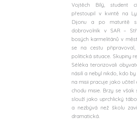
Vojtěch Bílý, student c
přestoupil v kvintě na 
Dijonu a po maturitě s
dobrovolník v SAR – Stře
bosých karmelitánů v měs
se na cestu připravoval
politická situace. Skupiny 
Séléka terorizovali obyvat
násilí a nebyl nikdo, kdo b
na misii pracuje jako učite
chodu misie. Brzy se však s
slouží jako uprchlický táb
a nezbývá než školu zavř
dramatická.