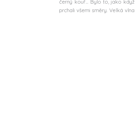
černý kouř… Bylo to, jako když
prchali všemi směry. Velká vlna s
telefon a zavolal jsem Lídě – j
nešlo jen tak setřást. Bylo mi 
někdo, kdo mi za těch pár měsíců
Lidé pořád přicházeli ve velký
dorazili, zastavili se a bez dec
byli až překvapivě klidní, odev
smutné. Proplétal jsem se mezi 
Boje v Bozoum pokračovaly s různ
←
Předchozí Příspěvek