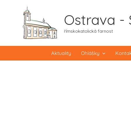
Přeskočit
na
Ostrava - 
obsah
římskokatolická farnost
Aktuality
Ohlášky
Konta