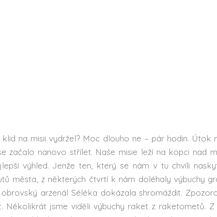
 klid na misii vydržel? Moc dlouho ne – pár hodin. Út
se začalo nanovo střílet. Naše misie leží na kopci nad
epší výhled. Jenže ten, který se nám v tu chvíli naskyt
tů města, z některých čtvrtí k nám doléhaly výbuchy gra
 obrovský arzenál Séléka dokázala shromáždit. Zpozorov
. Několikrát jsme viděli výbuchy raket z raketometů. Z