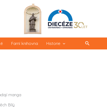
Hledat
ké
Farní knihovna
Historie
adají manga
ěch Bílý