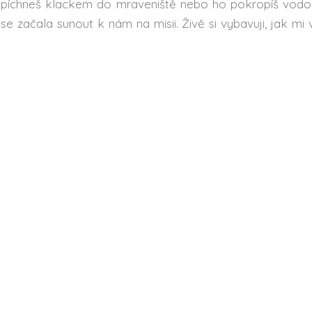
 píchneš klackem do mraveniště nebo ho pokropíš vodou
e začala sunout k nám na misii. Živě si vybavuji, jak mi v
ednak jsem jí to slíbil a jednak jsem to prostě musel 
jasné, že tam dole pod námi ve velkém umírají lidé, a je
 přirostl k srdci. (…) Co jste se všemi těmi lidmi udělali?
ch skupinách a spolu s nimi zprávy o mrtvých v ulicích 
hu pozorovali doutnající a vybuchující město. Nebyla v tom
zdaní – jako by „bylo vymalováno“ a nebylo už co řešit.
nimi a nevěděl, co si mám počít: ale v ten okamžik se 
ou silou až do večera. Do té doby k nám přišlo několik ti