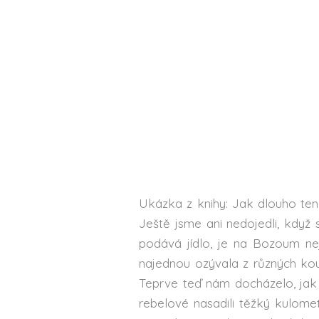
Ukázka z knihy: Jak dlouho ten
Ještě jsme ani nedojedli, když 
podává jídlo, je na Bozoum nejl
najednou ozývala z různých kou
Teprve teď nám docházelo, jak
rebelové nasadili těžký kulomet