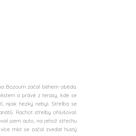
ok na Bozoum začal během oběda.
 městem a právě z terasy, kde se
l, nijak hezký nebyl. Střelba se
nátů. Rachot střelby ohlušoval.
al jsem auto, na jehož střechu
 více míst se začal zvedat hustý