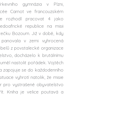
írkevního gymnázia v Plzni,
Lycée Carnot ve francouzském
e rozhodl pracovat 4 jako
doafrické republice na misii
tečku Bozoum. Již v době, kdy
, panovala v zemi vyhrocená
rebelů z povstalecké organizace
elstvo, docházelo k brutálnímu
y uměl nastolit pořádek. Vojtěch
l a zapojuje se do každodenního
ituace vyhrotí natolik, že misie
or pro vystrašené obyvatelstvo
ít. Kniha je velice poutavá a