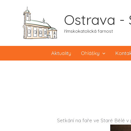
Přeskočit
na
Ostrava - 
obsah
římskokatolická farnost
Aktuality
Ohlášky
Konta
Setkání na faře ve Staré Bělé v p