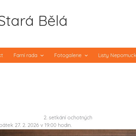
Stará Bělá
kt
Farní rada
Fotogalerie
Listy Nepomuc
2. setkání ochotných
átek 27. 2. 2026 v 19:00 hodin.