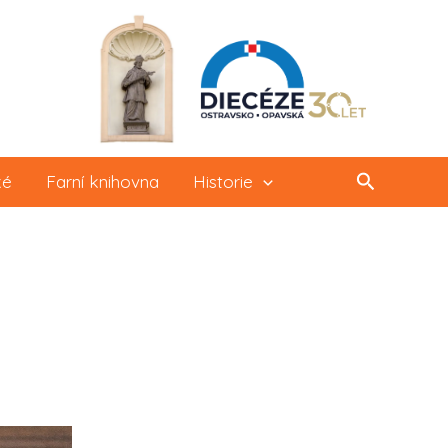
Hledat
ké
Farní knihovna
Historie